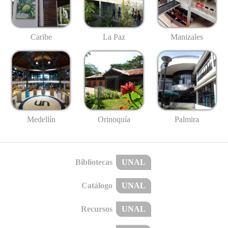
Caribe
La Paz
Manizales
Medellín
Palmira
Orinoquía
Bibliotecas
UNAL
Catálogo
UNAL
Recursos
UNAL