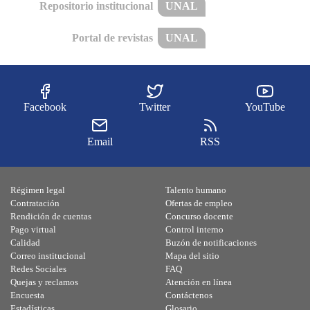
Repositorio institucional
UNAL
Portal de revistas
UNAL
Facebook
Twitter
YouTube
Email
RSS
Régimen legal
Talento humano
Contratación
Ofertas de empleo
Rendición de cuentas
Concurso docente
Pago virtual
Control interno
Calidad
Buzón de notificaciones
Correo institucional
Mapa del sitio
Redes Sociales
FAQ
Quejas y reclamos
Atención en línea
Encuesta
Contáctenos
Estadísticas
Glosario