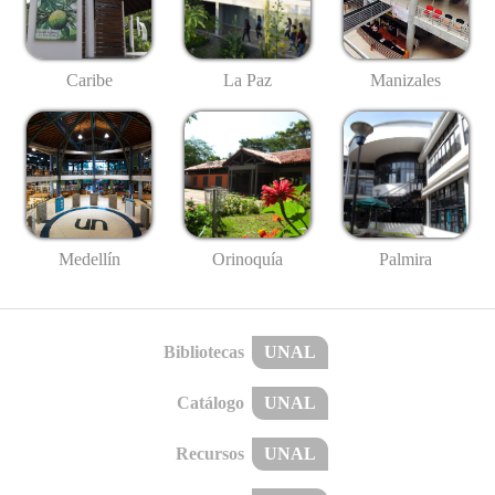
Caribe
La Paz
Manizales
Medellín
Palmira
Orinoquía
Bibliotecas
UNAL
Catálogo
UNAL
Recursos
UNAL