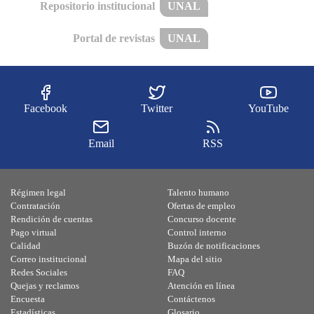
Repositorio institucional
UNAL
Portal de revistas
UNAL
Facebook
Twitter
YouTube
Email
RSS
Régimen legal
Talento humano
Contratación
Ofertas de empleo
Rendición de cuentas
Concurso docente
Pago virtual
Control interno
Calidad
Buzón de notificaciones
Correo institucional
Mapa del sitio
Redes Sociales
FAQ
Quejas y reclamos
Atención en línea
Encuesta
Contáctenos
Estadísticas
Glosario