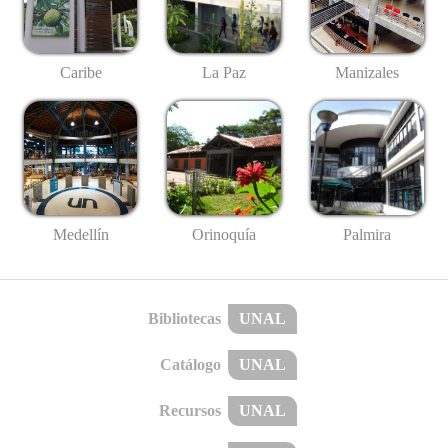
Caribe
La Paz
Manizales
Medellín
Palmira
Orinoquía
Bibliotecas
UNAL
Catálogo
UNAL
Recursos
UNAL