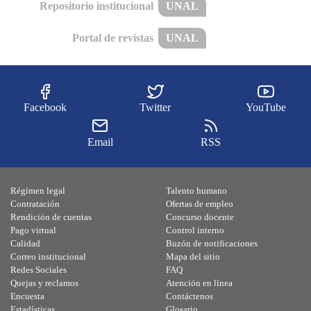
Repositorio institucional
UNAL
Portal de revistas
UNAL
Facebook
Twitter
YouTube
Email
RSS
Régimen legal
Talento humano
Contratación
Ofertas de empleo
Rendición de cuentas
Concurso docente
Pago virtual
Control interno
Calidad
Buzón de notificaciones
Correo institucional
Mapa del sitio
Redes Sociales
FAQ
Quejas y reclamos
Atención en línea
Encuesta
Contáctenos
Estadísticas
Glosario