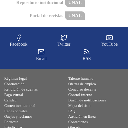
Repositorio institucional
UNAL
Portal de revistas
UNAL
Facebook
Twitter
YouTube
Email
RSS
Régimen legal
Talento humano
Contratación
Ofertas de empleo
Rendición de cuentas
Concurso docente
Pago virtual
Control interno
Calidad
Buzón de notificaciones
Correo institucional
Mapa del sitio
Redes Sociales
FAQ
Quejas y reclamos
Atención en línea
Encuesta
Contáctenos
Estadísticas
Glosario