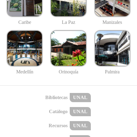
Caribe
La Paz
Manizales
Medellín
Palmira
Orinoquía
Bibliotecas
UNAL
Catálogo
UNAL
Recursos
UNAL