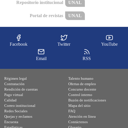
Repositorio institucional
UNAL
Portal de revistas
UNAL
Facebook
Twitter
YouTube
Email
RSS
Régimen legal
Talento humano
Contratación
Ofertas de empleo
Rendición de cuentas
Concurso docente
Pago virtual
Control interno
Calidad
Buzón de notificaciones
Correo institucional
Mapa del sitio
Redes Sociales
FAQ
Quejas y reclamos
Atención en línea
Encuesta
Contáctenos
Estadísticas
Glosario