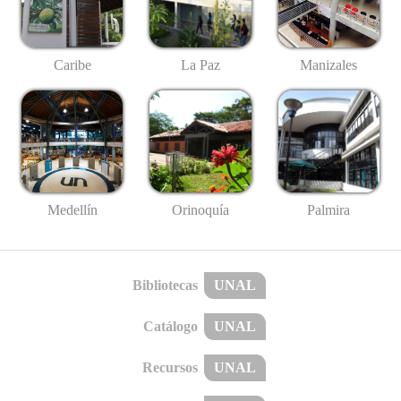
Caribe
La Paz
Manizales
Medellín
Palmira
Orinoquía
Bibliotecas
UNAL
Catálogo
UNAL
Recursos
UNAL