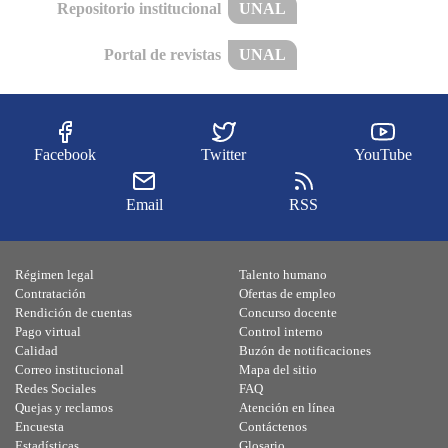
Repositorio institucional
UNAL
Portal de revistas
UNAL
Facebook
Twitter
YouTube
Email
RSS
Régimen legal
Talento humano
Contratación
Ofertas de empleo
Rendición de cuentas
Concurso docente
Pago virtual
Control interno
Calidad
Buzón de notificaciones
Correo institucional
Mapa del sitio
Redes Sociales
FAQ
Quejas y reclamos
Atención en línea
Encuesta
Contáctenos
Estadísticas
Glosario