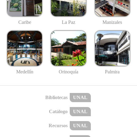
Caribe
La Paz
Manizales
Medellín
Palmira
Orinoquía
Bibliotecas
UNAL
Catálogo
UNAL
Recursos
UNAL