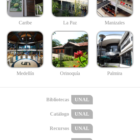
Caribe
La Paz
Manizales
Medellín
Palmira
Orinoquía
Bibliotecas
UNAL
Catálogo
UNAL
Recursos
UNAL