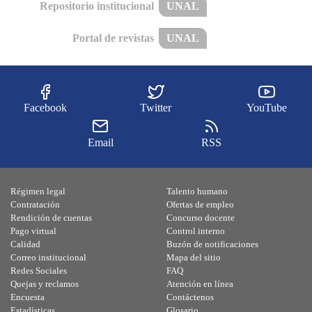
Repositorio institucional
UNAL
Portal de revistas
UNAL
Facebook
Twitter
YouTube
Email
RSS
Régimen legal
Talento humano
Contratación
Ofertas de empleo
Rendición de cuentas
Concurso docente
Pago virtual
Control interno
Calidad
Buzón de notificaciones
Correo institucional
Mapa del sitio
Redes Sociales
FAQ
Quejas y reclamos
Atención en línea
Encuesta
Contáctenos
Estadísticas
Glosario