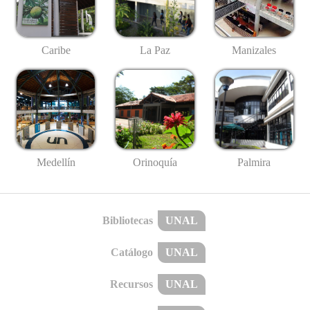
Caribe
La Paz
Manizales
Medellín
Palmira
Orinoquía
Bibliotecas
UNAL
Catálogo
UNAL
Recursos
UNAL