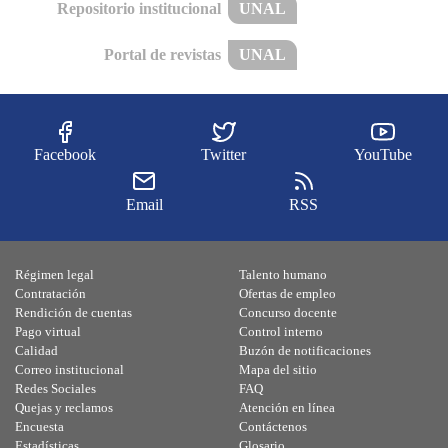
Repositorio institucional
UNAL
Portal de revistas
UNAL
Facebook
Twitter
YouTube
Email
RSS
Régimen legal
Talento humano
Contratación
Ofertas de empleo
Rendición de cuentas
Concurso docente
Pago virtual
Control interno
Calidad
Buzón de notificaciones
Correo institucional
Mapa del sitio
Redes Sociales
FAQ
Quejas y reclamos
Atención en línea
Encuesta
Contáctenos
Estadísticas
Glosario