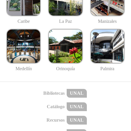
Caribe
La Paz
Manizales
Medellín
Palmira
Orinoquía
Bibliotecas
UNAL
Catálogo
UNAL
Recursos
UNAL