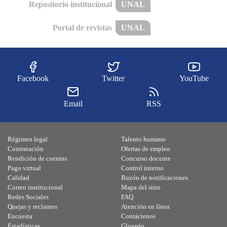
Repositorio institucional
UNAL
Portal de revistas
UNAL
Facebook
Twitter
YouTube
Email
RSS
Régimen legal
Talento humano
Contratación
Ofertas de empleo
Rendición de cuentas
Concurso docente
Pago virtual
Control interno
Calidad
Buzón de notificaciones
Correo institucional
Mapa del sitio
Redes Sociales
FAQ
Quejas y reclamos
Atención en línea
Encuesta
Contáctenos
Estadísticas
Glosario