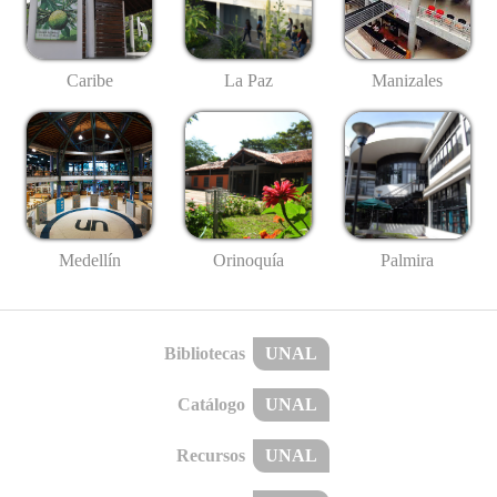
Caribe
La Paz
Manizales
Medellín
Palmira
Orinoquía
Bibliotecas
UNAL
Catálogo
UNAL
Recursos
UNAL