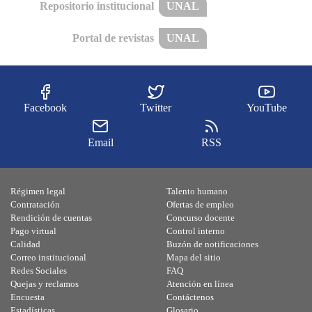
Repositorio institucional
UNAL
Portal de revistas
UNAL
Facebook
Twitter
YouTube
Email
RSS
Régimen legal
Talento humano
Contratación
Ofertas de empleo
Rendición de cuentas
Concurso docente
Pago virtual
Control interno
Calidad
Buzón de notificaciones
Correo institucional
Mapa del sitio
Redes Sociales
FAQ
Quejas y reclamos
Atención en línea
Encuesta
Contáctenos
Estadísticas
Glosario