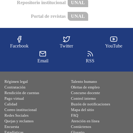
Repositorio institucional
UNAL
Portal de revistas
UNAL
Facebook
Twitter
YouTube
Email
RSS
Régimen legal
Talento humano
Contratación
Ofertas de empleo
Rendición de cuentas
Concurso docente
Pago virtual
Control interno
Calidad
Buzón de notificaciones
Correo institucional
Mapa del sitio
Redes Sociales
FAQ
Quejas y reclamos
Atención en línea
Encuesta
Contáctenos
Estadísticas
Glosario