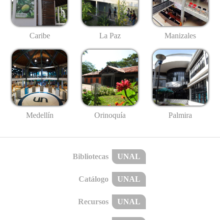
Caribe
La Paz
Manizales
Medellín
Palmira
Orinoquía
Bibliotecas
UNAL
Catálogo
UNAL
Recursos
UNAL