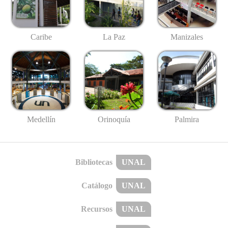
Caribe
La Paz
Manizales
Medellín
Palmira
Orinoquía
Bibliotecas
UNAL
Catálogo
UNAL
Recursos
UNAL