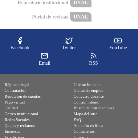
Repositorio institucional
UNAL
Portal de revistas
UNAL
Facebook
Twitter
YouTube
Email
RSS
Régimen legal
Talento humano
Contratación
Ofertas de empleo
Rendición de cuentas
Concurso docente
Pago virtual
Control interno
Calidad
Buzón de notificaciones
Correo institucional
Mapa del sitio
Redes Sociales
FAQ
Quejas y reclamos
Atención en línea
Encuesta
Contáctenos
Estadísticas
Glosario