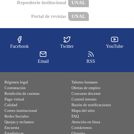
Repositorio institucional
UNAL
Portal de revistas
UNAL
Facebook
Twitter
YouTube
Email
RSS
Régimen legal
Talento humano
Contratación
Ofertas de empleo
Rendición de cuentas
Concurso docente
Pago virtual
Control interno
Calidad
Buzón de notificaciones
Correo institucional
Mapa del sitio
Redes Sociales
FAQ
Quejas y reclamos
Atención en línea
Encuesta
Contáctenos
Estadísticas
Glosario