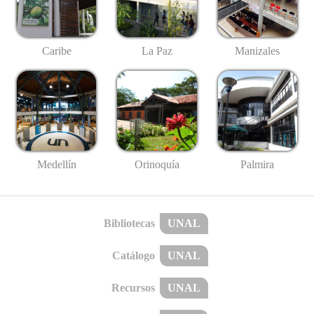
Caribe
La Paz
Manizales
Medellín
Palmira
Orinoquía
Bibliotecas
UNAL
Catálogo
UNAL
Recursos
UNAL