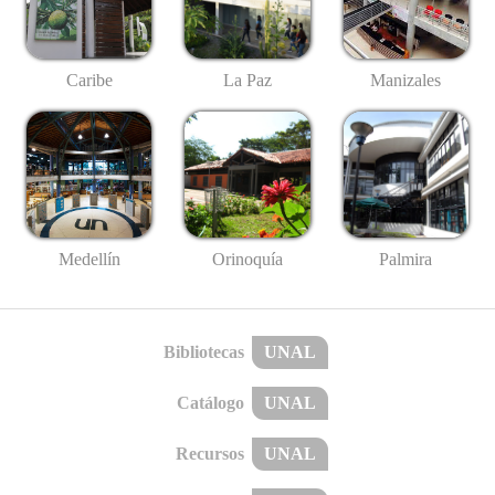
Caribe
La Paz
Manizales
Medellín
Palmira
Orinoquía
Bibliotecas
UNAL
Catálogo
UNAL
Recursos
UNAL