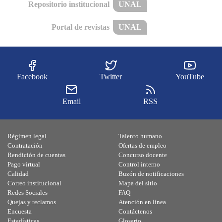
Repositorio institucional
UNAL
Portal de revistas
UNAL
Facebook
Twitter
YouTube
Email
RSS
Régimen legal
Talento humano
Contratación
Ofertas de empleo
Rendición de cuentas
Concurso docente
Pago virtual
Control interno
Calidad
Buzón de notificaciones
Correo institucional
Mapa del sitio
Redes Sociales
FAQ
Quejas y reclamos
Atención en línea
Encuesta
Contáctenos
Estadísticas
Glosario