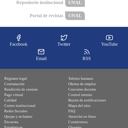
Repositorio institucional
UNAL
Portal de revistas
UNAL
Facebook
Twitter
YouTube
Email
RSS
Régimen legal
Talento humano
Contratación
Ofertas de empleo
Rendición de cuentas
Concurso docente
Pago virtual
Control interno
Calidad
Buzón de notificaciones
Correo institucional
Mapa del sitio
Redes Sociales
FAQ
Quejas y reclamos
Atención en línea
Encuesta
Contáctenos
Estadísticas
Glosario