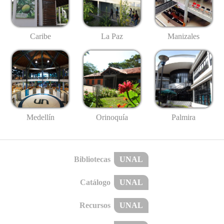
Caribe
La Paz
Manizales
Medellín
Palmira
Orinoquía
Bibliotecas
UNAL
Catálogo
UNAL
Recursos
UNAL