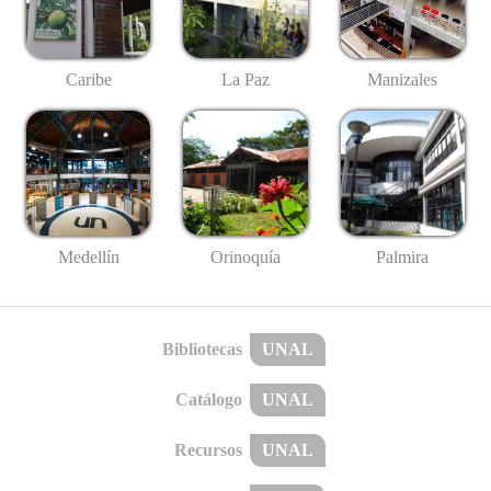
Caribe
La Paz
Manizales
Medellín
Palmira
Orinoquía
Bibliotecas
UNAL
Catálogo
UNAL
Recursos
UNAL