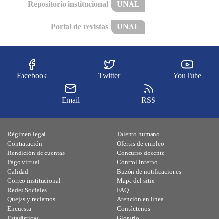
Repositorio institucional
UNAL
Portal de revistas
UNAL
Facebook
Twitter
YouTube
Email
RSS
Régimen legal
Talento humano
Contratación
Ofertas de empleo
Rendición de cuentas
Concurso docente
Pago virtual
Control interno
Calidad
Buzón de notificaciones
Correo institucional
Mapa del sitio
Redes Sociales
FAQ
Quejas y reclamos
Atención en línea
Encuesta
Contáctenos
Estadísticas
Glosario