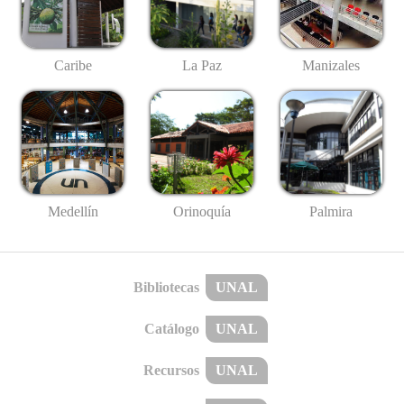
Caribe
La Paz
Manizales
Medellín
Palmira
Orinoquía
Bibliotecas
UNAL
Catálogo
UNAL
Recursos
UNAL