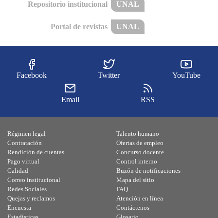
Repositorio institucional
UNAL
Portal de revistas
UNAL
Facebook
Twitter
YouTube
Email
RSS
Régimen legal
Talento humano
Contratación
Ofertas de empleo
Rendición de cuentas
Concurso docente
Pago virtual
Control interno
Calidad
Buzón de notificaciones
Correo institucional
Mapa del sitio
Redes Sociales
FAQ
Quejas y reclamos
Atención en línea
Encuesta
Contáctenos
Estadísticas
Glosario