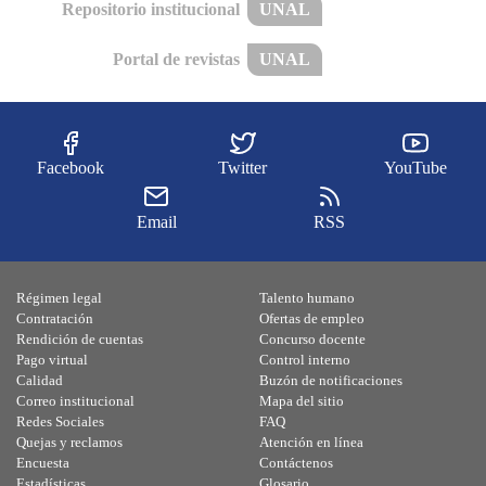
Repositorio institucional
UNAL
Portal de revistas
UNAL
Facebook
Twitter
YouTube
Email
RSS
Régimen legal
Talento humano
Contratación
Ofertas de empleo
Rendición de cuentas
Concurso docente
Pago virtual
Control interno
Calidad
Buzón de notificaciones
Correo institucional
Mapa del sitio
Redes Sociales
FAQ
Quejas y reclamos
Atención en línea
Encuesta
Contáctenos
Estadísticas
Glosario