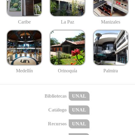
Caribe
La Paz
Manizales
Medellín
Palmira
Orinoquía
Bibliotecas
UNAL
Catálogo
UNAL
Recursos
UNAL