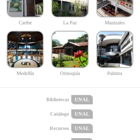
Caribe
La Paz
Manizales
Medellín
Palmira
Orinoquía
Bibliotecas
UNAL
Catálogo
UNAL
Recursos
UNAL