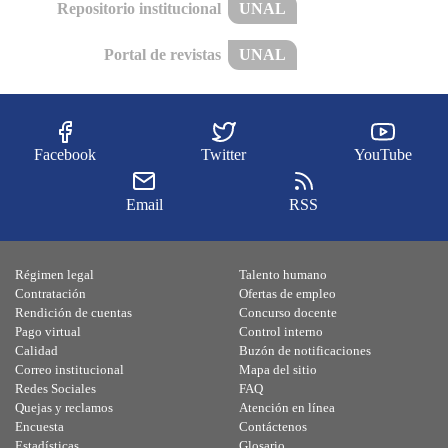
Repositorio institucional
UNAL
Portal de revistas
UNAL
Facebook
Twitter
YouTube
Email
RSS
Régimen legal
Talento humano
Contratación
Ofertas de empleo
Rendición de cuentas
Concurso docente
Pago virtual
Control interno
Calidad
Buzón de notificaciones
Correo institucional
Mapa del sitio
Redes Sociales
FAQ
Quejas y reclamos
Atención en línea
Encuesta
Contáctenos
Estadísticas
Glosario