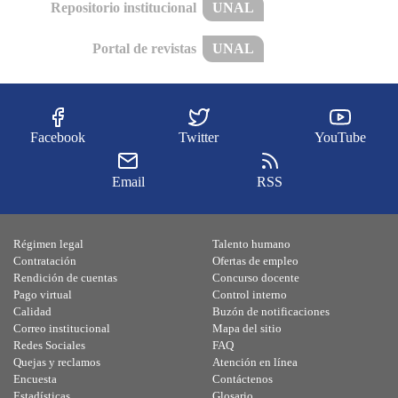
Repositorio institucional
UNAL
Portal de revistas
UNAL
Facebook
Twitter
YouTube
Email
RSS
Régimen legal
Talento humano
Contratación
Ofertas de empleo
Rendición de cuentas
Concurso docente
Pago virtual
Control interno
Calidad
Buzón de notificaciones
Correo institucional
Mapa del sitio
Redes Sociales
FAQ
Quejas y reclamos
Atención en línea
Encuesta
Contáctenos
Estadísticas
Glosario