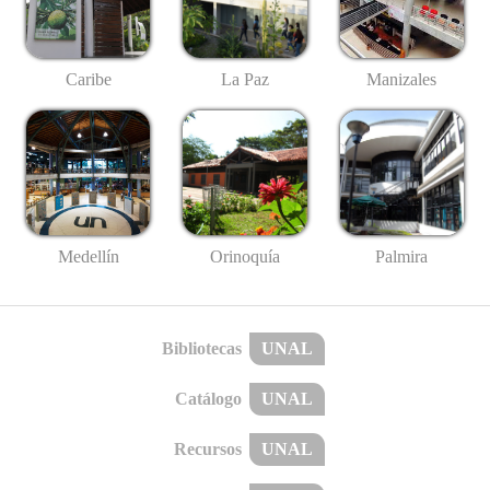
Caribe
La Paz
Manizales
Medellín
Palmira
Orinoquía
Bibliotecas
UNAL
Catálogo
UNAL
Recursos
UNAL