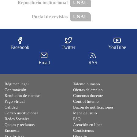
Repositorio institucional
UNAL
Portal de revistas
UNAL
Facebook
Twitter
YouTube
Email
RSS
Régimen legal
Talento humano
Contratación
Ofertas de empleo
Rendición de cuentas
Concurso docente
Pago virtual
Control interno
Calidad
Buzón de notificaciones
Correo institucional
Mapa del sitio
Redes Sociales
FAQ
Quejas y reclamos
Atención en línea
Encuesta
Contáctenos
Estadísticas
Glosario