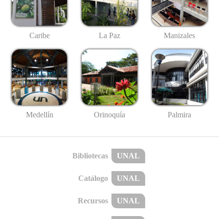
Caribe
La Paz
Manizales
Medellín
Palmira
Orinoquía
Bibliotecas
UNAL
Catálogo
UNAL
Recursos
UNAL