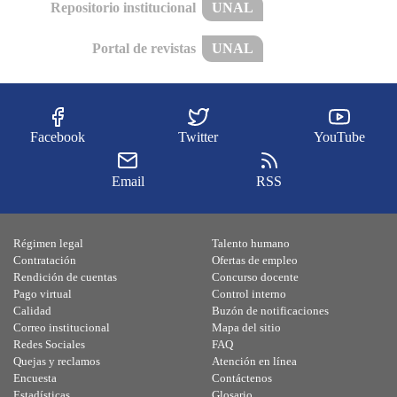
Repositorio institucional
UNAL
Portal de revistas
UNAL
Facebook
Twitter
YouTube
Email
RSS
Régimen legal
Talento humano
Contratación
Ofertas de empleo
Rendición de cuentas
Concurso docente
Pago virtual
Control interno
Calidad
Buzón de notificaciones
Correo institucional
Mapa del sitio
Redes Sociales
FAQ
Quejas y reclamos
Atención en línea
Encuesta
Contáctenos
Estadísticas
Glosario