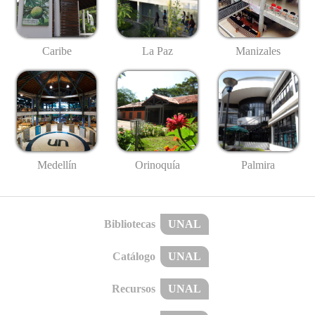
Caribe
La Paz
Manizales
Medellín
Palmira
Orinoquía
Bibliotecas
UNAL
Catálogo
UNAL
Recursos
UNAL