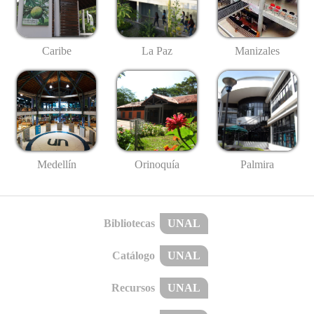
Caribe
La Paz
Manizales
Medellín
Palmira
Orinoquía
Bibliotecas
UNAL
Catálogo
UNAL
Recursos
UNAL