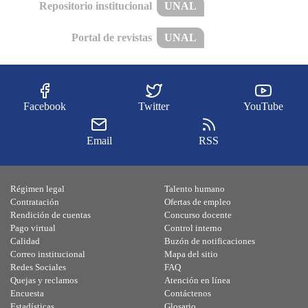
Repositorio institucional
UNAL
Portal de revistas
UNAL
Facebook
Twitter
YouTube
Email
RSS
Régimen legal
Talento humano
Contratación
Ofertas de empleo
Rendición de cuentas
Concurso docente
Pago virtual
Control interno
Calidad
Buzón de notificaciones
Correo institucional
Mapa del sitio
Redes Sociales
FAQ
Quejas y reclamos
Atención en línea
Encuesta
Contáctenos
Estadísticas
Glosario