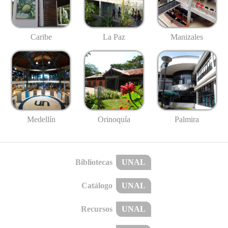
Caribe
La Paz
Manizales
Medellín
Palmira
Orinoquía
Bibliotecas
UNAL
Catálogo
UNAL
Recursos
UNAL