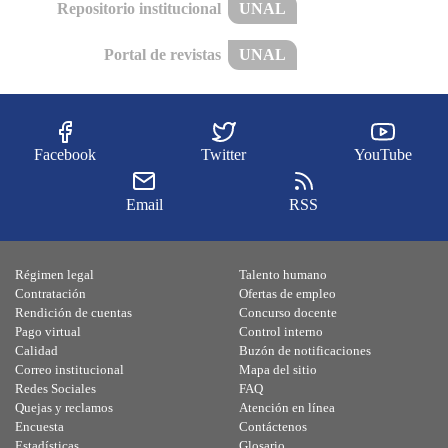
Repositorio institucional
UNAL
Portal de revistas
UNAL
Facebook
Twitter
YouTube
Email
RSS
Régimen legal
Talento humano
Contratación
Ofertas de empleo
Rendición de cuentas
Concurso docente
Pago virtual
Control interno
Calidad
Buzón de notificaciones
Correo institucional
Mapa del sitio
Redes Sociales
FAQ
Quejas y reclamos
Atención en línea
Encuesta
Contáctenos
Estadísticas
Glosario