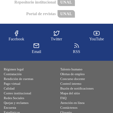
Repositorio institucional
UNAL
Portal de revistas
UNAL
Facebook
Twitter
YouTube
Email
RSS
Régimen legal
Talento humano
Contratación
Ofertas de empleo
Rendición de cuentas
Concurso docente
Pago virtual
Control interno
Calidad
Buzón de notificaciones
Correo institucional
Mapa del sitio
Redes Sociales
FAQ
Quejas y reclamos
Atención en línea
Encuesta
Contáctenos
Estadísticas
Glosario