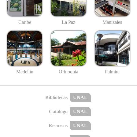
Caribe
La Paz
Manizales
Medellín
Palmira
Orinoquía
Bibliotecas
UNAL
Catálogo
UNAL
Recursos
UNAL