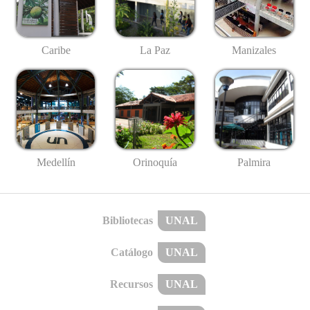
Caribe
La Paz
Manizales
Medellín
Palmira
Orinoquía
Bibliotecas
UNAL
Catálogo
UNAL
Recursos
UNAL