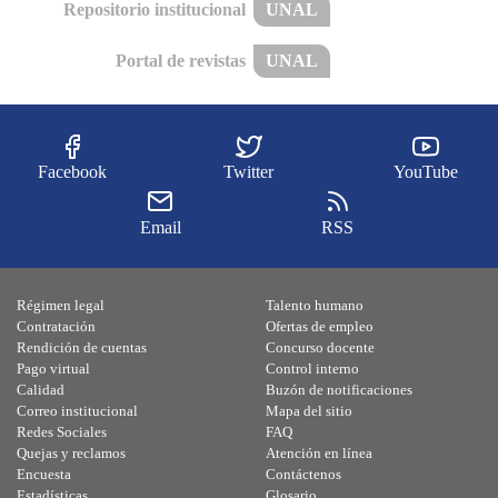
Repositorio institucional
UNAL
Portal de revistas
UNAL
Facebook
Twitter
YouTube
Email
RSS
Régimen legal
Talento humano
Contratación
Ofertas de empleo
Rendición de cuentas
Concurso docente
Pago virtual
Control interno
Calidad
Buzón de notificaciones
Correo institucional
Mapa del sitio
Redes Sociales
FAQ
Quejas y reclamos
Atención en línea
Encuesta
Contáctenos
Estadísticas
Glosario