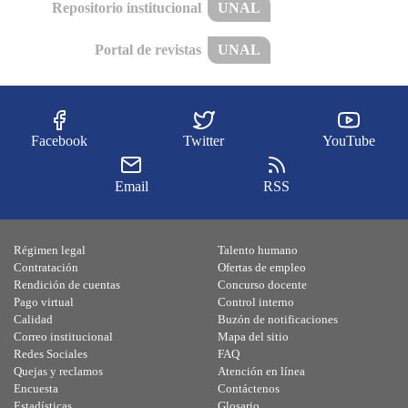
Repositorio institucional
UNAL
Portal de revistas
UNAL
Facebook
Twitter
YouTube
Email
RSS
Régimen legal
Talento humano
Contratación
Ofertas de empleo
Rendición de cuentas
Concurso docente
Pago virtual
Control interno
Calidad
Buzón de notificaciones
Correo institucional
Mapa del sitio
Redes Sociales
FAQ
Quejas y reclamos
Atención en línea
Encuesta
Contáctenos
Estadísticas
Glosario