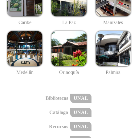
Caribe
La Paz
Manizales
Medellín
Palmira
Orinoquía
Bibliotecas
UNAL
Catálogo
UNAL
Recursos
UNAL