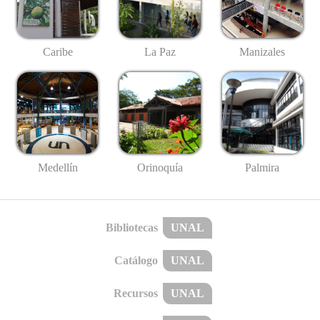
Caribe
La Paz
Manizales
Medellín
Palmira
Orinoquía
Bibliotecas
UNAL
Catálogo
UNAL
Recursos
UNAL