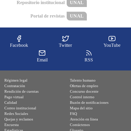
Repositorio institucional
UNAL
Portal de revistas
UNAL
Facebook
Twitter
YouTube
Email
RSS
Régimen legal
Talento humano
Contratación
Ofertas de empleo
Rendición de cuentas
Concurso docente
Pago virtual
Control interno
Calidad
Buzón de notificaciones
Correo institucional
Mapa del sitio
Redes Sociales
FAQ
Quejas y reclamos
Atención en línea
Encuesta
Contáctenos
Estadísticas
Glosario