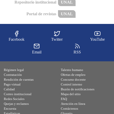
Repositorio institucional
UNAL
Portal de revistas
UNAL
Facebook
Twitter
YouTube
Email
RSS
Régimen legal
Talento humano
Contratación
Ofertas de empleo
Rendición de cuentas
Concurso docente
Pago virtual
Control interno
Calidad
Buzón de notificaciones
Correo institucional
Mapa del sitio
Redes Sociales
FAQ
Quejas y reclamos
Atención en línea
Encuesta
Contáctenos
Estadísticas
Glosario