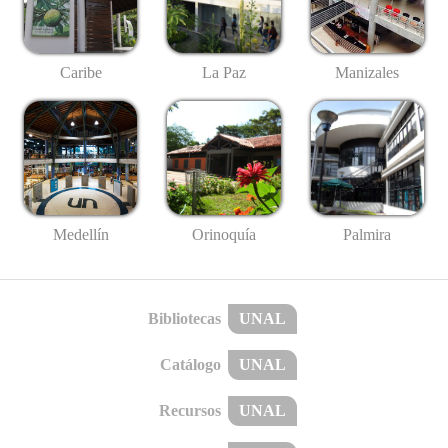
Caribe
La Paz
Manizales
Medellín
Palmira
Orinoquía
Bibliotecas
UNAL
Catálogo
UNAL
Recursos
UNAL