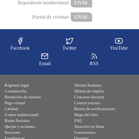
Repositorio institucional
UNAL
Portal de revistas
UNAL
Facebook
Twitter
YouTube
Email
RSS
Régimen legal
Talento humano
Contratación
Ofertas de empleo
Rendición de cuentas
Concurso docente
Pago virtual
Control interno
Calidad
Buzón de notificaciones
Correo institucional
Mapa del sitio
Redes Sociales
FAQ
Quejas y reclamos
Atención en línea
Encuesta
Contáctenos
Estadísticas
Glosario