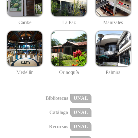
Caribe
La Paz
Manizales
Medellín
Palmira
Orinoquía
Bibliotecas
UNAL
Catálogo
UNAL
Recursos
UNAL