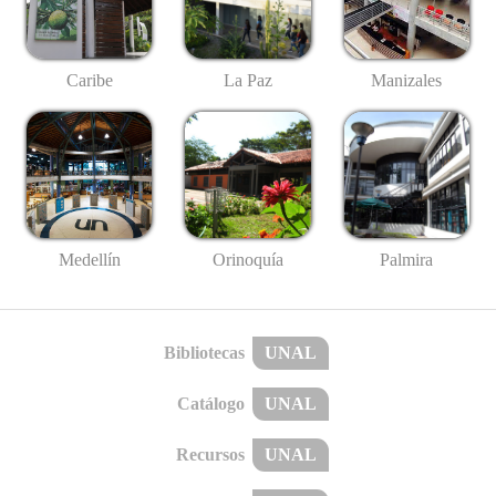
Caribe
La Paz
Manizales
Medellín
Palmira
Orinoquía
Bibliotecas
UNAL
Catálogo
UNAL
Recursos
UNAL