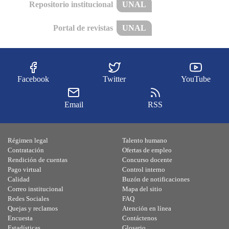
Repositorio institucional
UNAL
Portal de revistas
UNAL
Facebook
Twitter
YouTube
Email
RSS
Régimen legal
Talento humano
Contratación
Ofertas de empleo
Rendición de cuentas
Concurso docente
Pago virtual
Control interno
Calidad
Buzón de notificaciones
Correo institucional
Mapa del sitio
Redes Sociales
FAQ
Quejas y reclamos
Atención en línea
Encuesta
Contáctenos
Estadísticas
Glosario