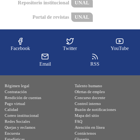
Repositorio institucional
UNAL
Portal de revistas
UNAL
Facebook
Twitter
YouTube
Email
RSS
Régimen legal
Talento humano
Contratación
Ofertas de empleo
Rendición de cuentas
Concurso docente
Pago virtual
Control interno
Calidad
Buzón de notificaciones
Correo institucional
Mapa del sitio
Redes Sociales
FAQ
Quejas y reclamos
Atención en línea
Encuesta
Contáctenos
Estadísticas
Glosario