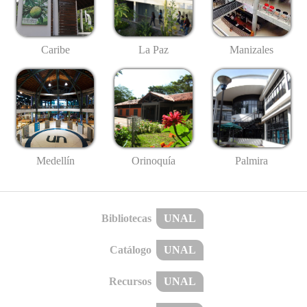
Caribe
La Paz
Manizales
Medellín
Palmira
Orinoquía
Bibliotecas
UNAL
Catálogo
UNAL
Recursos
UNAL