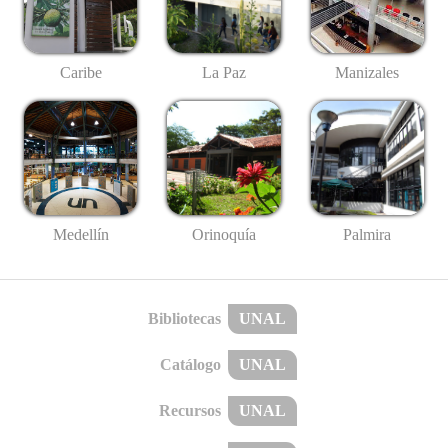
Caribe
La Paz
Manizales
Medellín
Palmira
Orinoquía
Bibliotecas
UNAL
Catálogo
UNAL
Recursos
UNAL