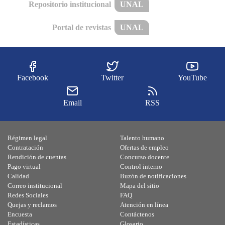
Repositorio institucional
UNAL
Portal de revistas
UNAL
Facebook
Twitter
YouTube
Email
RSS
Régimen legal
Talento humano
Contratación
Ofertas de empleo
Rendición de cuentas
Concurso docente
Pago virtual
Control interno
Calidad
Buzón de notificaciones
Correo institucional
Mapa del sitio
Redes Sociales
FAQ
Quejas y reclamos
Atención en línea
Encuesta
Contáctenos
Estadísticas
Glosario