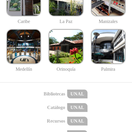
Caribe
La Paz
Manizales
Medellín
Palmira
Orinoquía
Bibliotecas
UNAL
Catálogo
UNAL
Recursos
UNAL