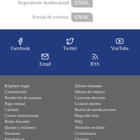
Repositorio institucional
UNAL
Portal de revistas
UNAL
Facebook
Twitter
YouTube
Email
RSS
Régimen legal
Talento humano
Contratación
Ofertas de empleo
Rendición de cuentas
Concurso docente
Pago virtual
Control interno
Calidad
Buzón de notificaciones
Correo institucional
Mapa del sitio
Redes Sociales
FAQ
Quejas y reclamos
Atención en línea
Encuesta
Contáctenos
Estadísticas
Glosario