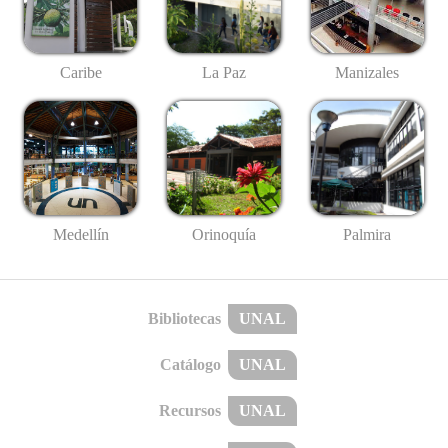
Caribe
La Paz
Manizales
Medellín
Palmira
Orinoquía
Bibliotecas
UNAL
Catálogo
UNAL
Recursos
UNAL