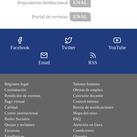
Repositorio institucional
UNAL
Portal de revistas
UNAL
Facebook
Twitter
YouTube
Email
RSS
Régimen legal
Talento humano
Contratación
Ofertas de empleo
Rendición de cuentas
Concurso docente
Pago virtual
Control interno
Calidad
Buzón de notificaciones
Correo institucional
Mapa del sitio
Redes Sociales
FAQ
Quejas y reclamos
Atención en línea
Encuesta
Contáctenos
Estadísticas
Glosario