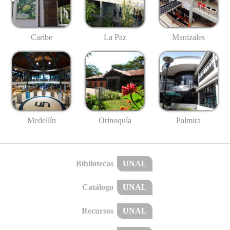
Caribe
La Paz
Manizales
Medellín
Palmira
Orinoquía
Bibliotecas
UNAL
Catálogo
UNAL
Recursos
UNAL