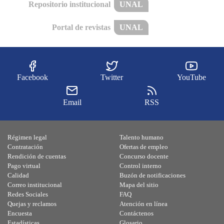
Repositorio institucional
UNAL
Portal de revistas
UNAL
Facebook
Twitter
YouTube
Email
RSS
Régimen legal
Talento humano
Contratación
Ofertas de empleo
Rendición de cuentas
Concurso docente
Pago virtual
Control interno
Calidad
Buzón de notificaciones
Correo institucional
Mapa del sitio
Redes Sociales
FAQ
Quejas y reclamos
Atención en línea
Encuesta
Contáctenos
Estadísticas
Glosario