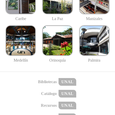
Caribe
La Paz
Manizales
Medellín
Palmira
Orinoquía
Bibliotecas
UNAL
Catálogo
UNAL
Recursos
UNAL