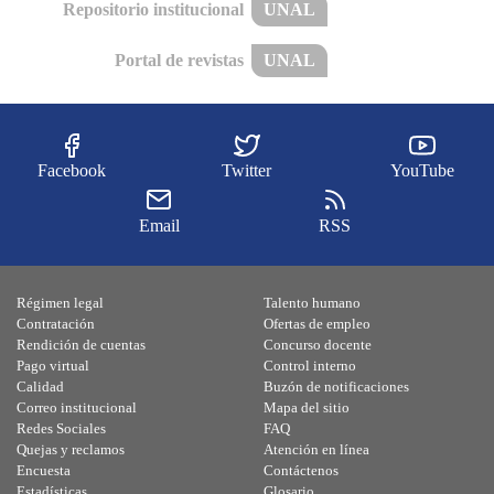
Repositorio institucional
UNAL
Portal de revistas
UNAL
Facebook
Twitter
YouTube
Email
RSS
Régimen legal
Talento humano
Contratación
Ofertas de empleo
Rendición de cuentas
Concurso docente
Pago virtual
Control interno
Calidad
Buzón de notificaciones
Correo institucional
Mapa del sitio
Redes Sociales
FAQ
Quejas y reclamos
Atención en línea
Encuesta
Contáctenos
Estadísticas
Glosario