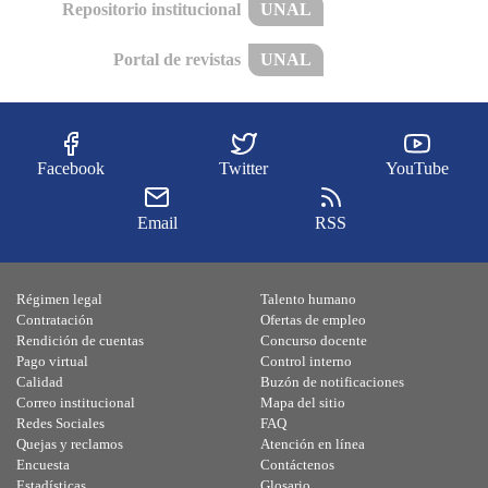
Repositorio institucional
UNAL
Portal de revistas
UNAL
Facebook
Twitter
YouTube
Email
RSS
Régimen legal
Talento humano
Contratación
Ofertas de empleo
Rendición de cuentas
Concurso docente
Pago virtual
Control interno
Calidad
Buzón de notificaciones
Correo institucional
Mapa del sitio
Redes Sociales
FAQ
Quejas y reclamos
Atención en línea
Encuesta
Contáctenos
Estadísticas
Glosario