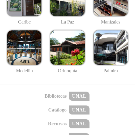
Caribe
La Paz
Manizales
Medellín
Palmira
Orinoquía
Bibliotecas
UNAL
Catálogo
UNAL
Recursos
UNAL