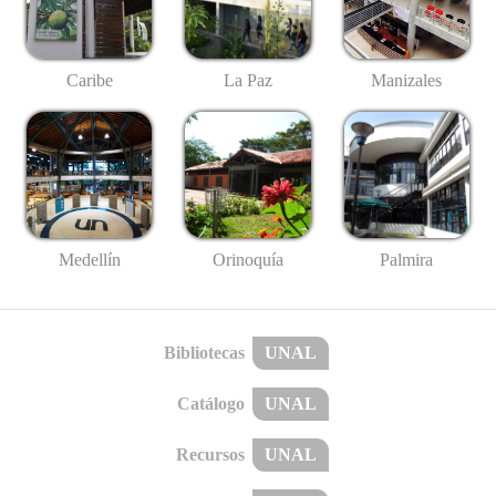
Caribe
La Paz
Manizales
Medellín
Palmira
Orinoquía
Bibliotecas
UNAL
Catálogo
UNAL
Recursos
UNAL