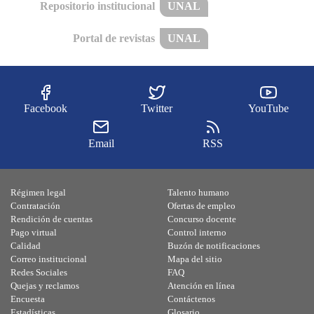
Repositorio institucional
UNAL
Portal de revistas
UNAL
Facebook
Twitter
YouTube
Email
RSS
Régimen legal
Talento humano
Contratación
Ofertas de empleo
Rendición de cuentas
Concurso docente
Pago virtual
Control interno
Calidad
Buzón de notificaciones
Correo institucional
Mapa del sitio
Redes Sociales
FAQ
Quejas y reclamos
Atención en línea
Encuesta
Contáctenos
Estadísticas
Glosario