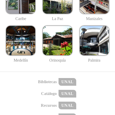
Caribe
La Paz
Manizales
Medellín
Palmira
Orinoquía
Bibliotecas
UNAL
Catálogo
UNAL
Recursos
UNAL