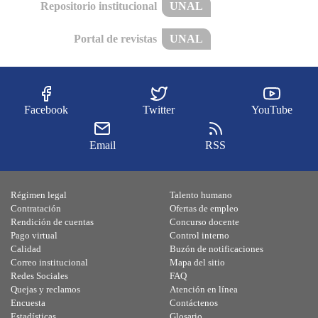
Repositorio institucional
UNAL
Portal de revistas
UNAL
Facebook
Twitter
YouTube
Email
RSS
Régimen legal
Talento humano
Contratación
Ofertas de empleo
Rendición de cuentas
Concurso docente
Pago virtual
Control interno
Calidad
Buzón de notificaciones
Correo institucional
Mapa del sitio
Redes Sociales
FAQ
Quejas y reclamos
Atención en línea
Encuesta
Contáctenos
Estadísticas
Glosario