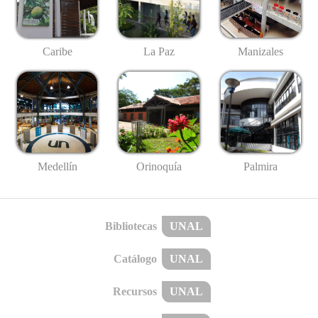
Caribe
La Paz
Manizales
Medellín
Palmira
Orinoquía
Bibliotecas
UNAL
Catálogo
UNAL
Recursos
UNAL