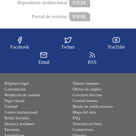
Repositorio institucional
UNAL
Portal de revistas
UNAL
Facebook
Twitter
YouTube
Email
RSS
Régimen legal
Talento humano
Contratación
Ofertas de empleo
Rendición de cuentas
Concurso docente
Pago virtual
Control interno
Calidad
Buzón de notificaciones
Correo institucional
Mapa del sitio
Redes Sociales
FAQ
Quejas y reclamos
Atención en línea
Encuesta
Contáctenos
Estadísticas
Glosario