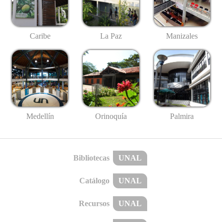
Caribe
La Paz
Manizales
Medellín
Palmira
Orinoquía
Bibliotecas
UNAL
Catálogo
UNAL
Recursos
UNAL