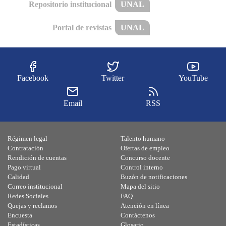
Repositorio institucional
UNAL
Portal de revistas
UNAL
Facebook
Twitter
YouTube
Email
RSS
Régimen legal
Talento humano
Contratación
Ofertas de empleo
Rendición de cuentas
Concurso docente
Pago virtual
Control interno
Calidad
Buzón de notificaciones
Correo institucional
Mapa del sitio
Redes Sociales
FAQ
Quejas y reclamos
Atención en línea
Encuesta
Contáctenos
Estadísticas
Glosario