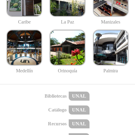
Caribe
La Paz
Manizales
Medellín
Palmira
Orinoquía
Bibliotecas
UNAL
Catálogo
UNAL
Recursos
UNAL