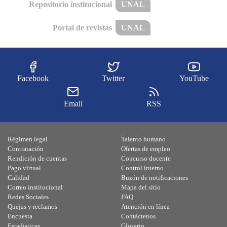
Repositorio institucional
UNAL
Portal de revistas
UNAL
Facebook
Twitter
YouTube
Email
RSS
Régimen legal
Talento humano
Contratación
Ofertas de empleo
Rendición de cuentas
Concurso docente
Pago virtual
Control interno
Calidad
Buzón de notificaciones
Correo institucional
Mapa del sitio
Redes Sociales
FAQ
Quejas y reclamos
Atención en línea
Encuesta
Contáctenos
Estadísticas
Glosario