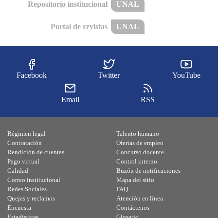
Repositorio institucional
UNAL
Portal de revistas
UNAL
Facebook
Twitter
YouTube
Email
RSS
Régimen legal
Talento humano
Contratación
Ofertas de empleo
Rendición de cuentas
Concurso docente
Pago virtual
Control interno
Calidad
Buzón de notificaciones
Correo institucional
Mapa del sitio
Redes Sociales
FAQ
Quejas y reclamos
Atención en línea
Encuesta
Contáctenos
Estadísticas
Glosario