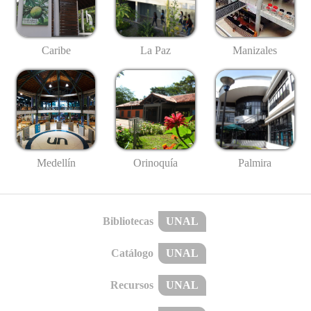
Caribe
La Paz
Manizales
Medellín
Palmira
Orinoquía
Bibliotecas
UNAL
Catálogo
UNAL
Recursos
UNAL