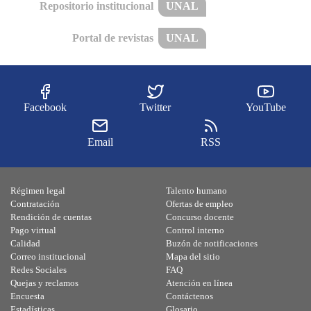
Repositorio institucional
UNAL
Portal de revistas
UNAL
Facebook
Twitter
YouTube
Email
RSS
Régimen legal
Talento humano
Contratación
Ofertas de empleo
Rendición de cuentas
Concurso docente
Pago virtual
Control interno
Calidad
Buzón de notificaciones
Correo institucional
Mapa del sitio
Redes Sociales
FAQ
Quejas y reclamos
Atención en línea
Encuesta
Contáctenos
Estadísticas
Glosario