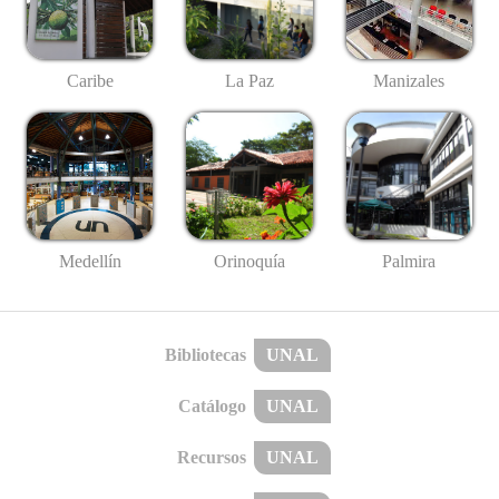
Caribe
La Paz
Manizales
Medellín
Palmira
Orinoquía
Bibliotecas
UNAL
Catálogo
UNAL
Recursos
UNAL