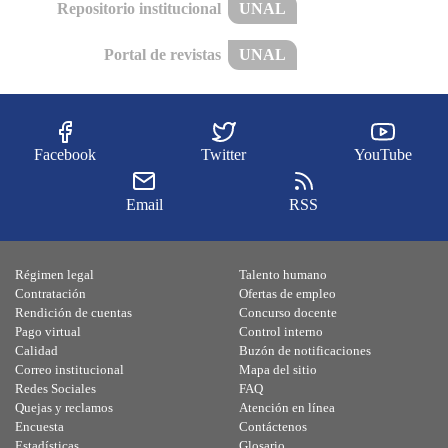
Repositorio institucional
UNAL
Portal de revistas
UNAL
Facebook
Twitter
YouTube
Email
RSS
Régimen legal
Talento humano
Contratación
Ofertas de empleo
Rendición de cuentas
Concurso docente
Pago virtual
Control interno
Calidad
Buzón de notificaciones
Correo institucional
Mapa del sitio
Redes Sociales
FAQ
Quejas y reclamos
Atención en línea
Encuesta
Contáctenos
Estadísticas
Glosario