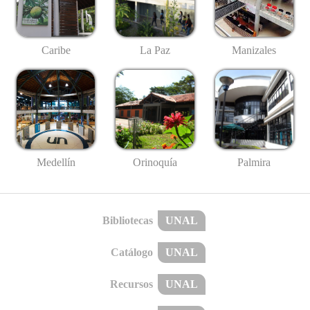
Caribe
La Paz
Manizales
Medellín
Palmira
Orinoquía
Bibliotecas
UNAL
Catálogo
UNAL
Recursos
UNAL