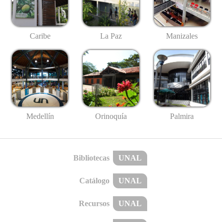
Caribe
La Paz
Manizales
Medellín
Palmira
Orinoquía
Bibliotecas
UNAL
Catálogo
UNAL
Recursos
UNAL