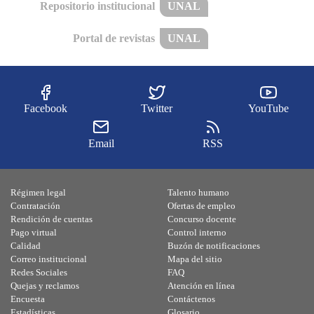
Repositorio institucional
UNAL
Portal de revistas
UNAL
Facebook
Twitter
YouTube
Email
RSS
Régimen legal
Talento humano
Contratación
Ofertas de empleo
Rendición de cuentas
Concurso docente
Pago virtual
Control interno
Calidad
Buzón de notificaciones
Correo institucional
Mapa del sitio
Redes Sociales
FAQ
Quejas y reclamos
Atención en línea
Encuesta
Contáctenos
Estadísticas
Glosario