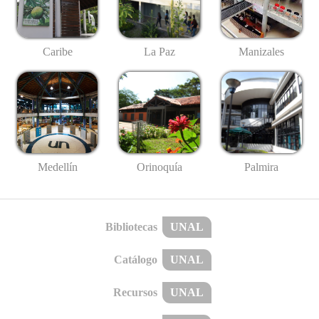
Caribe
La Paz
Manizales
Medellín
Palmira
Orinoquía
Bibliotecas
UNAL
Catálogo
UNAL
Recursos
UNAL