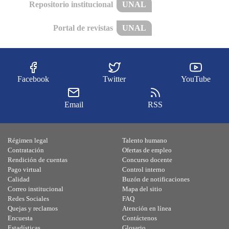
Repositorio institucional
UNAL
Portal de revistas
UNAL
Facebook
Twitter
YouTube
Email
RSS
Régimen legal
Talento humano
Contratación
Ofertas de empleo
Rendición de cuentas
Concurso docente
Pago virtual
Control interno
Calidad
Buzón de notificaciones
Correo institucional
Mapa del sitio
Redes Sociales
FAQ
Quejas y reclamos
Atención en línea
Encuesta
Contáctenos
Estadísticas
Glosario