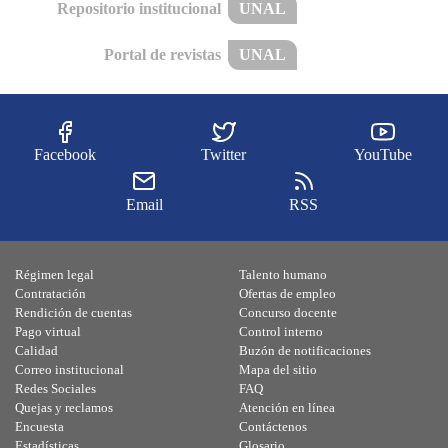
Repositorio institucional
UNAL
Portal de revistas
UNAL
Facebook
Twitter
YouTube
Email
RSS
Régimen legal
Talento humano
Contratación
Ofertas de empleo
Rendición de cuentas
Concurso docente
Pago virtual
Control interno
Calidad
Buzón de notificaciones
Correo institucional
Mapa del sitio
Redes Sociales
FAQ
Quejas y reclamos
Atención en línea
Encuesta
Contáctenos
Estadísticas
Glosario