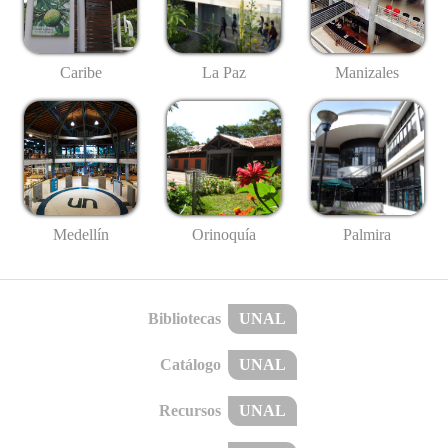
Caribe
La Paz
Manizales
Medellín
Palmira
Orinoquía
Bibliotecas
UNAL
Catálogo
UNAL
Recursos
UNAL