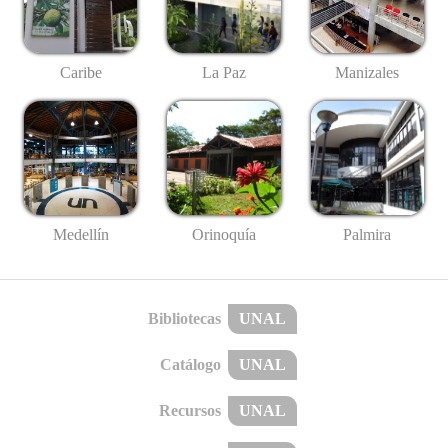
Caribe
La Paz
Manizales
Medellín
Palmira
Orinoquía
Bibliotecas
UNAL
Catálogo
UNAL
Recursos
UNAL