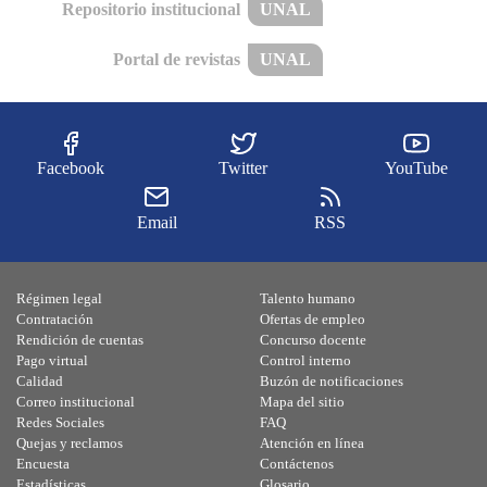
Repositorio institucional
UNAL
Portal de revistas
UNAL
Facebook
Twitter
YouTube
Email
RSS
Régimen legal
Talento humano
Contratación
Ofertas de empleo
Rendición de cuentas
Concurso docente
Pago virtual
Control interno
Calidad
Buzón de notificaciones
Correo institucional
Mapa del sitio
Redes Sociales
FAQ
Quejas y reclamos
Atención en línea
Encuesta
Contáctenos
Estadísticas
Glosario